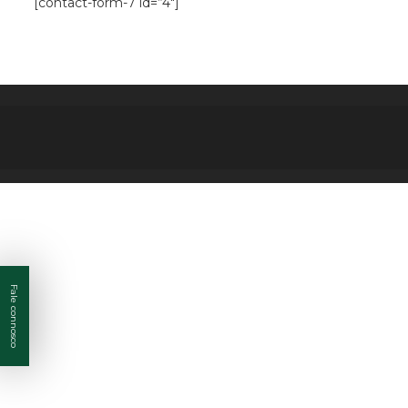
[contact-form-7 id=”4″]
Fale connosco